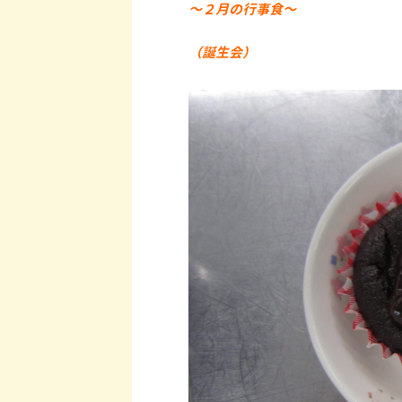
～２月の行事食～
（誕生会）