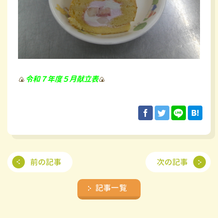
🍙
令和７年度５月献立表
🍙
前の記事
次の記事
記事一覧