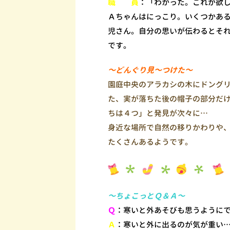
職 員
：「わかった。これが欲
Ａちゃんはにっこり。いくつかあ
児さん。自分の思いが伝わるとそ
です。
～どんぐり見～つけた～
園庭中央のアラカシの木にドング
た、実が落ちた後の帽子の部分だ
ちは４つ」と発見が次々に…
身近な場所で自然の移りかわりや
たくさんあるようです。
～ちょこっとＱ＆Ａ～
Ｑ
：寒いと外あそびも思うように
Ａ
：寒いと外に出るのが気が重い