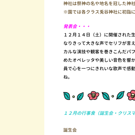
神社は祭神の名や地名を冠した神
※園では各クラス兎谷神社に初詣
発表会・・・
１２月１４日（土）に開催された
なりきって大きな声でセリフが言
カルな演技や観客を巻きこんだパ
めたオペレッタや美しい音色を響
員で心を一つにきれいな歌声で感
ね。
１２月の行事食（誕生会・クリス
誕生会