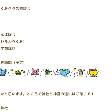
りぐみクラス懇談会
はん体験会
（ひまわりぐみ）
就学前講話
学校訪問（予定）
れたと思います。ところで神社と神宮の違いはご存じです
い神社